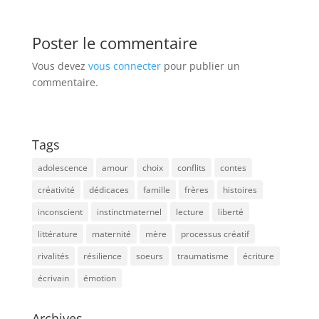
Poster le commentaire
Vous devez
vous connecter
pour publier un
commentaire.
Tags
adolescence
amour
choix
conflits
contes
créativité
dédicaces
famille
frères
histoires
inconscient
instinctmaternel
lecture
liberté
littérature
maternité
mère
processus créatif
rivalités
résilience
soeurs
traumatisme
écriture
écrivain
émotion
Archives