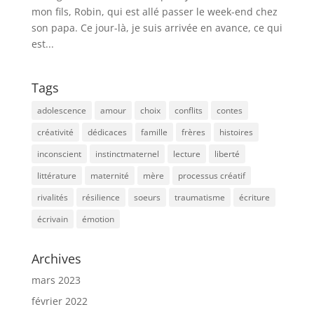
mon fils, Robin, qui est allé passer le week-end chez
son papa. Ce jour-là, je suis arrivée en avance, ce qui
est...
Tags
adolescence
amour
choix
conflits
contes
créativité
dédicaces
famille
frères
histoires
inconscient
instinctmaternel
lecture
liberté
littérature
maternité
mère
processus créatif
rivalités
résilience
soeurs
traumatisme
écriture
écrivain
émotion
Archives
mars 2023
février 2022