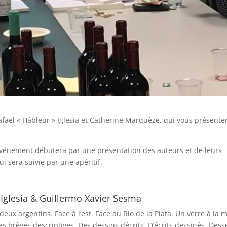
afael « Hâbleur » Iglesia et Catherine Marquèze, qui vous présente
’événement débutera par une présentation des auteurs et de leurs
ui sera suivie par une apéritif.
Iglesia & Guillermo Xavier Sesma
 deux argentins. Face à l’est. Face au Rio de la Plata. Un verre à la 
s brèves descriptives. Des dessins décrits. D’écrits dessinés. Dess