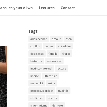
ans les yeux d’Iwa
Lectures
Contact
Tags
adolescence
amour
choix
conflits
contes
créativité
dédicaces
famille
frères
histoires
inconscient
instinctmaternel
lecture
liberté
littérature
maternité
mère
processus créatif
rivalités
résilience
soeurs
traumatisme
écriture