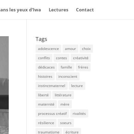
ans les yeux d’Iwa
Lectures
Contact
Tags
adolescence
amour
choix
conflits
contes
créativité
dédicaces
famille
frères
histoires
inconscient
instinctmaternel
lecture
liberté
littérature
maternité
mère
processus créatif
rivalités
résilience
soeurs
traumatisme
écriture